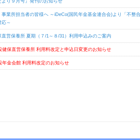
だより９月号』発刊のお知らせ
事業所担当者の皆様へ ～iDeCo(国民年金基金連合会)より「不
対応～
直営保養所 夏期（７/1～８/31）利用申込みのご案内
設健保直営保養所 利用料改定と申込日変更のお知らせ
設年金会館 利用料改定のお知らせ