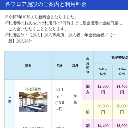
各フロア施設のご案内と利用料金
※令和7年10月より新料金となりました。
※利用料のお支払いは利用日の2日前までに基金指定の金融口座に
ご入金いただくこととなります。
※利用区分：【加入】加入事業所、加入者、年金受給者／【一
般】加入以外
利用時間及
利
用
室名
広さ
定員
区
9:00～
13:00～
分
12:00
17:00
加
12,000
14,400
小会議室
52.1
入
円
円
2
30
ｍ
4
階
名
(15.8
一
30,000
36,000
坪)
般
円
円
加
14,400
18,000