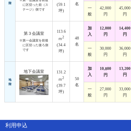
※第一会議室を前後
階
名
(59.1
に区切った前（ス
一
42,000
45,000
テージ）側です
坪)
般
円
円
加
12,000
14,400
113.6
第３会議室
入
円
円
2
48
ｍ
※第一会議室を前後
名
(34.4
に区切った後ろ側
一
30,000
36,000
です
坪)
般
円
円
加
10,
00
13,200
8
地下会議室
131.2
入
円
円
2
50
ｍ
地
階
名
(39.7
一
27,000
33,000
坪)
般
円
円
利用申込