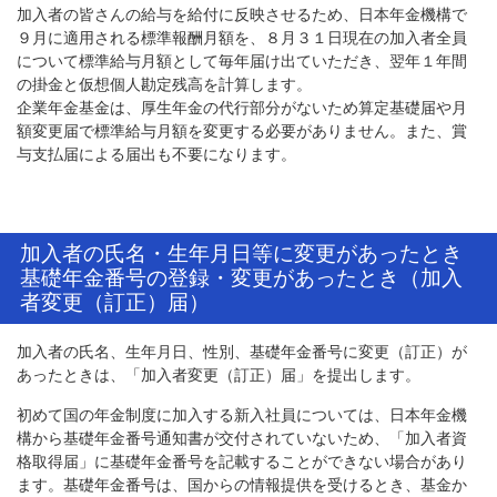
加入者の皆さんの給与を給付に反映させるため、日本年金機構で
９月に適用される標準報酬月額を、８月３１日現在の加入者全員
について標準給与月額として毎年届け出ていただき、翌年１年間
の掛金と仮想個人勘定残高を計算します。
企業年金基金は、厚生年金の代行部分がないため算定基礎届や月
額変更届で標準給与月額を変更する必要がありません。また、賞
与支払届による届出も不要になります。
加入者の氏名・生年月日等に変更があったとき
基礎年金番号の登録・変更があったとき（加入
者変更（訂正）届）
加入者の氏名、生年月日、性別、基礎年金番号に変更（訂正）が
あったときは、「加入者変更（訂正）届」を提出します。
初めて国の年金制度に加入する新入社員については、日本年金機
構から基礎年金番号通知書が交付されていないため、「加入者資
格取得届」に基礎年金番号を記載することができない場合があり
ます。基礎年金番号は、国からの情報提供を受けるとき、基金か