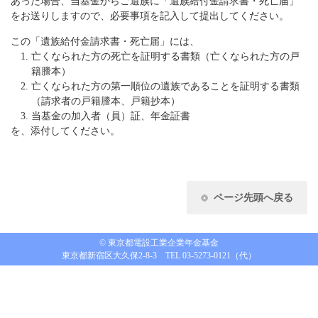
あった場合、当基金からご遺族に「遺族給付金請求書・死亡届」
をお送りしますので、必要事項を記入して提出してください。
この「遺族給付金請求書・死亡届」には、
亡くなられた方の死亡を証明する書類（亡くなられた方の戸
籍謄本）
亡くなられた方の第一順位の遺族であることを証明する書類
（請求者の戸籍謄本、戸籍抄本）
当基金の加入者（員）証、年金証書
を、添付してください。
ページ先頭へ戻る
© 東京都電設工業企業年金基金
東京都新宿区大久保2-8-3 TEL 03-5273-0121（代）